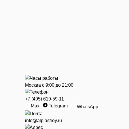
Тамбурные
Остекление
Ремонт конст
Цена остекления балкона
Ремонт вход
Выносное остекление
Срочная зам
Балкон с крышей
Ремонт балк
Цена крыши балкона
Отделка балконов
Беседки и веранды
Москва с 9:00 до 21:00
+7 (495) 619-59-11
Max
Telegram
Акции
WhatsApp
Сертификаты
info@alplastroy.ru