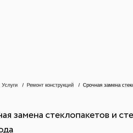
учкой и замком
Стеклопакеты для пластиковых
ой фурнитурой
Жалюзи на окна и двери
Пла
сти изготовления дверей
Срочное изготовлен
Услуги
Ремонт конструкций
Срочная замена стек
ая замена стеклопакетов и сте
года