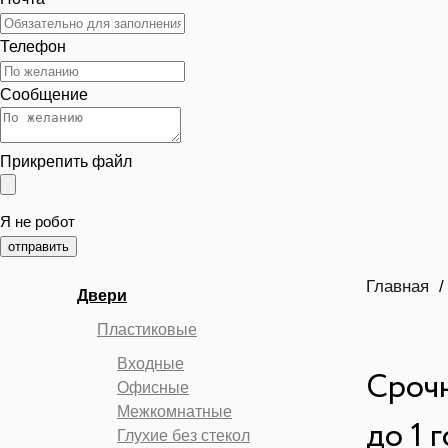
Выбор пластиковой двери ПВХ со стеклом р
Металлопластиковые двери с многозапорн
Телефон
Утепление балконов и лоджий
Сообщение
Новости компании
Вечерний звонок в Алпластрой
Особенно
Прикрепить файл
Карта сайта
Я не робот
Результаты поиска
отправить
Отзывы о компании
Главная
Двери
Вакансии
Пластиковые
Ошибка 404
Входные
Срочн
Офисные
Оплата и доставка
Межкомнатные
до 1 
Глухие без стекол
Калькулятор перегородок