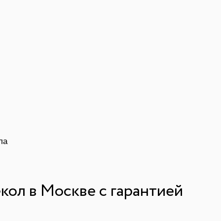
 дверей: тонкости выбора
стиковые откосы на окна и двери
ие конструкций
ла
кол в Москве с гарантией