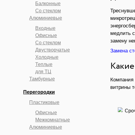
Балконные
Политика конфиденциальности
Треснувше
Со стеклом
Алюминиевые
микротрещ
энергосбе
Входные
медлить с
Офисные
замену не
Со стеклом
Двустворчатые
Замена сте
Холодные
Теплые
Какие
для ТЦ
Тамбурные
Компания 
витрины т
Перегородки
Пластиковые
Офисные
Межкомнатные
Алюминиевые